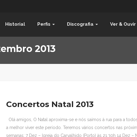
Historial
Perfis
Discografia
Ver & Ouvir
zembro 2013
Concertos Natal 2013
Olá amigos, O Natal aproxima-se e nós saímos à rua para a todos
a melhor viver este período. Teremos vários concertos nas próxi
semanas: 7 Dez – Igreja do Carvalhido (Porto) às 21.30h 14 Dez – 