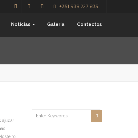
+351 938 227 835
Notícias
Galeria
Contactos
 ajudar
mas
Mosteiro