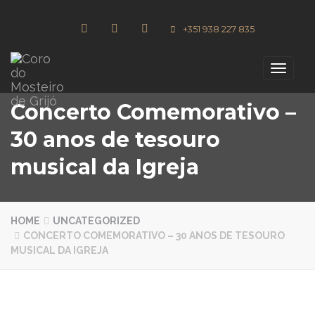
+351 938 227 835
Toggle
navigati
Concerto Comemorativo –
30 anos de tesouro
musical da Igreja
HOME
UNCATEGORIZED
CONCERTO COMEMORATIVO – 30 ANOS DE TESOURO
MUSICAL DA IGREJA