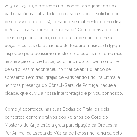
21:30 às 23:00, a presença nos concertos agendados e a
participação nas atividades de carácter social, solidário ou
de convívio propostas), tornando-se realmente, como diria
o Poeta, “o amador na coisa amada”. Como consta do seu
ideário e já foi referido, o coro pretende dar a conhecer
peças musicais de qualidade do tesouro musical da Igreja,
inspirado pelo belíssimo mosteiro de que usa o nome mas,
na sua ação concertística, vai difundindo também o nome
de Grijó. Assim aconteceu no final de abril quando se
apresentou em três igrejas de Paris tendo tido, na última, a
honrosa presença do Cônsul-Geral de Portugal naquela
cidade, que ouviu a nossa interpretação e privou connosco.
Como já aconteceu nas suas Bodas de Prata, os dois
concertos comemorativos dos 30 anos do Coro do
Mosteiro de Grijó terão a grata participação da Orquestra
Per Anima, da Escola de Música de Perosinho, dirigida pelo