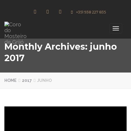
+351 938 227 835
Toggle
navigati
Monthly Archives: junho
2017
HOME
2017
JUNHO